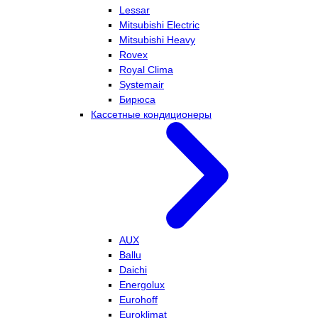
Lessar
Mitsubishi Electric
Mitsubishi Heavy
Rovex
Royal Clima
Systemair
Бирюса
Кассетные кондиционеры
AUX
Ballu
Daichi
Energolux
Eurohoff
Euroklimat