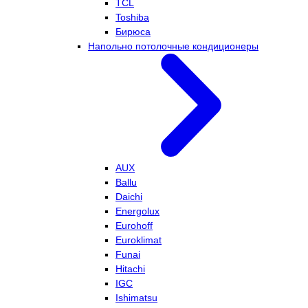
TCL
Toshiba
Бирюса
Напольно потолочные кондиционеры
AUX
Ballu
Daichi
Energolux
Eurohoff
Euroklimat
Funai
Hitachi
IGC
Ishimatsu