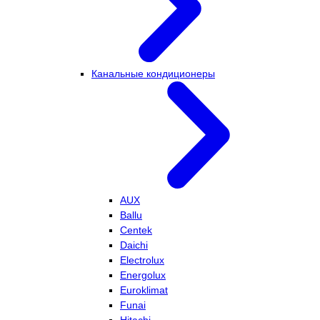
Канальные кондиционеры
AUX
Ballu
Centek
Daichi
Electrolux
Energolux
Euroklimat
Funai