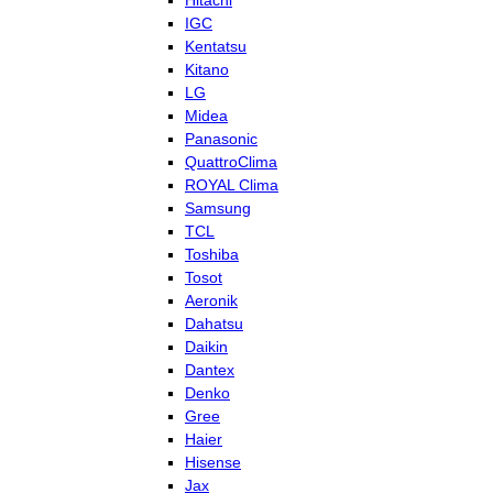
Hitachi
IGC
Kentatsu
Kitano
LG
Midea
Panasonic
QuattroClima
ROYAL Clima
Samsung
TCL
Toshiba
Tosot
Aeronik
Dahatsu
Daikin
Dantex
Denko
Gree
Haier
Hisense
Jax