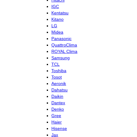
Hitachi
IGC
Kentatsu
Kitano
LG
Midea
Panasonic
QuattroClima
ROYAL Clima
Samsung
TCL
Toshiba
Tosot
Aeronik
Dahatsu
Daikin
Dantex
Denko
Gree
Haier
Hisense
Jax