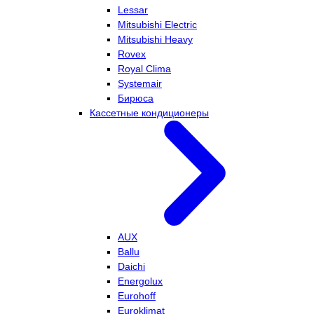
Lessar
Mitsubishi Electric
Mitsubishi Heavy
Rovex
Royal Clima
Systemair
Бирюса
Кассетные кондиционеры
AUX
Ballu
Daichi
Energolux
Eurohoff
Euroklimat