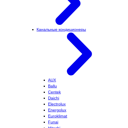
Канальные кондиционеры
AUX
Ballu
Centek
Daichi
Electrolux
Energolux
Euroklimat
Funai