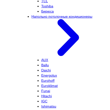
TCL
Toshiba
Бирюса
Напольно потолочные кондиционеры
AUX
Ballu
Daichi
Energolux
Eurohoff
Euroklimat
Funai
Hitachi
IGC
Ishimatsu