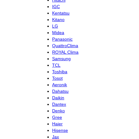
Hitachi
IGC
Kentatsu
Kitano
LG
Midea
Panasonic
QuattroClima
ROYAL Clima
Samsung
TCL
Toshiba
Tosot
Aeronik
Dahatsu
Daikin
Dantex
Denko
Gree
Haier
Hisense
Jax