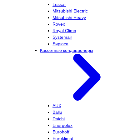
Lessar
Mitsubishi Electric
Mitsubishi Heavy
Rovex
Royal Clima
Systemair
Бирюса
Кассетные кондиционеры
AUX
Ballu
Daichi
Energolux
Eurohoff
Euroklimat