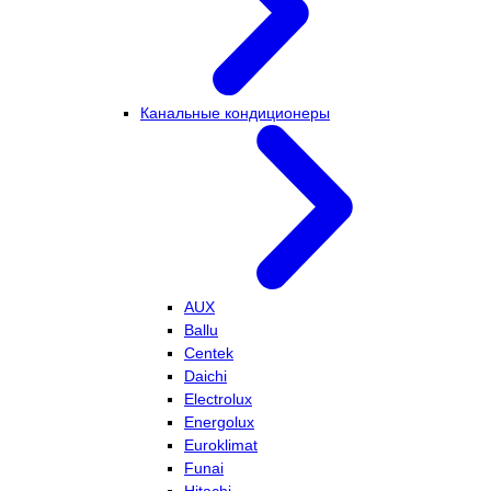
Канальные кондиционеры
AUX
Ballu
Centek
Daichi
Electrolux
Energolux
Euroklimat
Funai