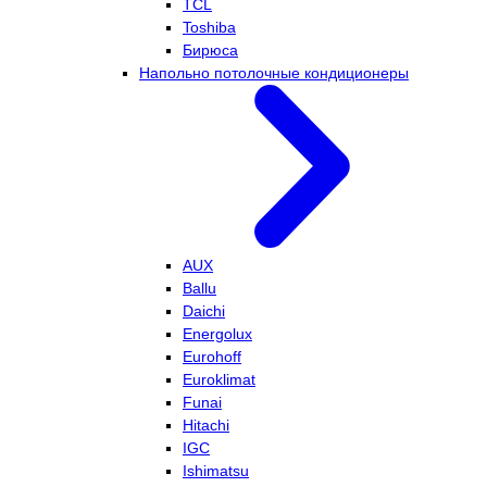
TCL
Toshiba
Бирюса
Напольно потолочные кондиционеры
AUX
Ballu
Daichi
Energolux
Eurohoff
Euroklimat
Funai
Hitachi
IGC
Ishimatsu