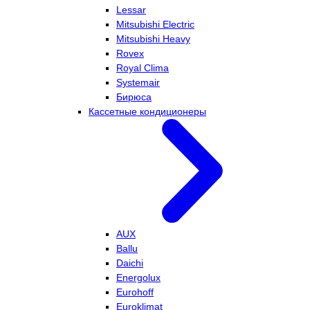
Lessar
Mitsubishi Electric
Mitsubishi Heavy
Rovex
Royal Clima
Systemair
Бирюса
Кассетные кондиционеры
AUX
Ballu
Daichi
Energolux
Eurohoff
Euroklimat