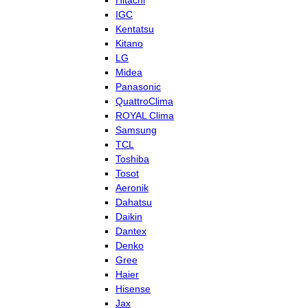
Hitachi
IGC
Kentatsu
Kitano
LG
Midea
Panasonic
QuattroClima
ROYAL Clima
Samsung
TCL
Toshiba
Tosot
Aeronik
Dahatsu
Daikin
Dantex
Denko
Gree
Haier
Hisense
Jax