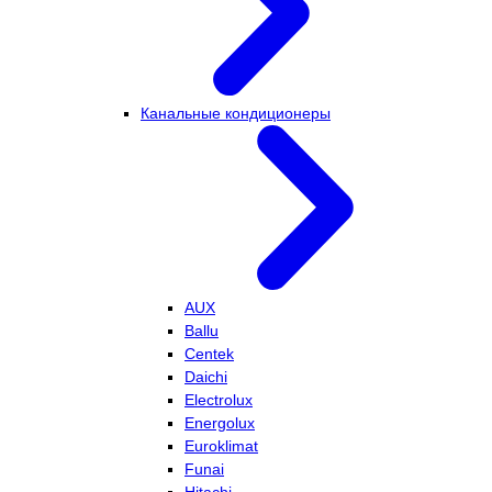
Канальные кондиционеры
AUX
Ballu
Centek
Daichi
Electrolux
Energolux
Euroklimat
Funai