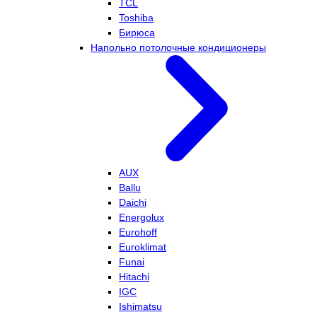
TCL
Toshiba
Бирюса
Напольно потолочные кондиционеры
AUX
Ballu
Daichi
Energolux
Eurohoff
Euroklimat
Funai
Hitachi
IGC
Ishimatsu