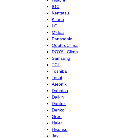
Hitachi
IGC
Kentatsu
Kitano
LG
Midea
Panasonic
QuattroClima
ROYAL Clima
Samsung
TCL
Toshiba
Tosot
Aeronik
Dahatsu
Daikin
Dantex
Denko
Gree
Haier
Hisense
Jax