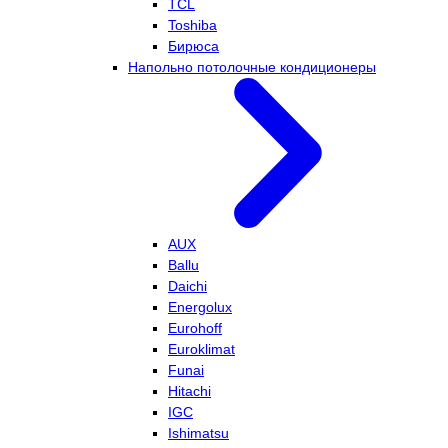
TCL
Toshiba
Бирюса
Напольно потолочные кондиционеры
AUX
Ballu
Daichi
Energolux
Eurohoff
Euroklimat
Funai
Hitachi
IGC
Ishimatsu