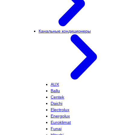
Канальные кондиционеры
AUX
Ballu
Centek
Daichi
Electrolux
Energolux
Euroklimat
Funai