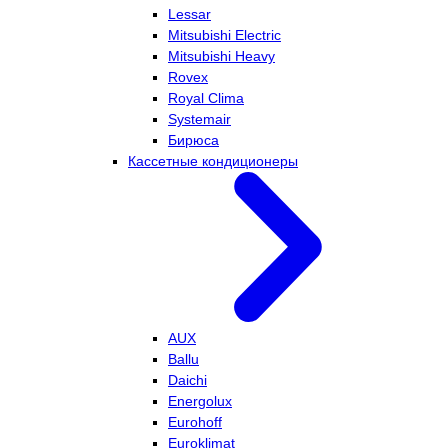
Lessar
Mitsubishi Electric
Mitsubishi Heavy
Rovex
Royal Clima
Systemair
Бирюса
Кассетные кондиционеры
AUX
Ballu
Daichi
Energolux
Eurohoff
Euroklimat