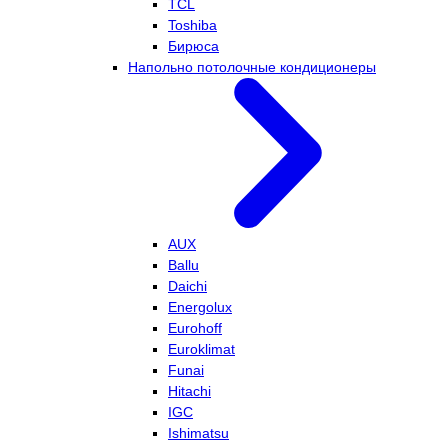
TCL
Toshiba
Бирюса
Напольно потолочные кондиционеры
AUX
Ballu
Daichi
Energolux
Eurohoff
Euroklimat
Funai
Hitachi
IGC
Ishimatsu