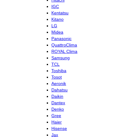
Hitachi
IGC
Kentatsu
Kitano
LG
Midea
Panasonic
QuattroClima
ROYAL Clima
Samsung
TCL
Toshiba
Tosot
Aeronik
Dahatsu
Daikin
Dantex
Denko
Gree
Haier
Hisense
Jax