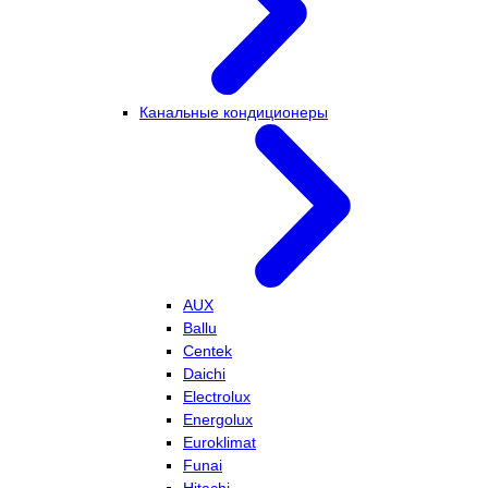
Канальные кондиционеры
AUX
Ballu
Centek
Daichi
Electrolux
Energolux
Euroklimat
Funai