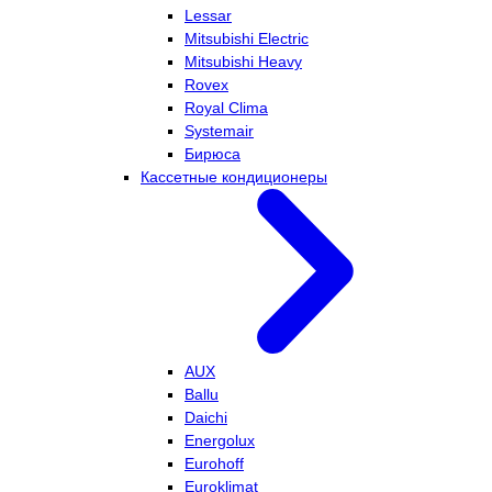
Lessar
Mitsubishi Electric
Mitsubishi Heavy
Rovex
Royal Clima
Systemair
Бирюса
Кассетные кондиционеры
AUX
Ballu
Daichi
Energolux
Eurohoff
Euroklimat