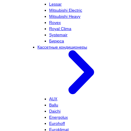
Lessar
Mitsubishi Electric
Mitsubishi Heavy
Rovex
Royal Clima
Systemair
Бирюса
Кассетные кондиционеры
AUX
Ballu
Daichi
Energolux
Eurohoff
Euroklimat