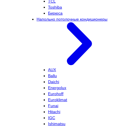
TCL
Toshiba
Бирюса
Напольно потолочные кондиционеры
AUX
Ballu
Daichi
Energolux
Eurohoff
Euroklimat
Funai
Hitachi
IGC
Ishimatsu