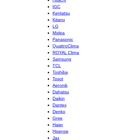
Hitachi
IGC
Kentatsu
Kitano
LG
Midea
Panasonic
QuattroClima
ROYAL Clima
Samsung
TCL
Toshiba
Tosot
Aeronik
Dahatsu
Daikin
Dantex
Denko
Gree
Haier
Hisense
Jax