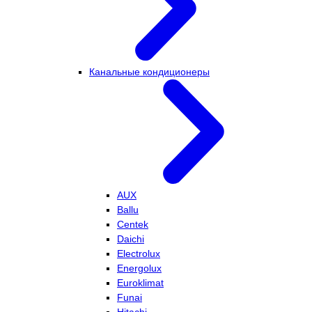
Канальные кондиционеры
AUX
Ballu
Centek
Daichi
Electrolux
Energolux
Euroklimat
Funai