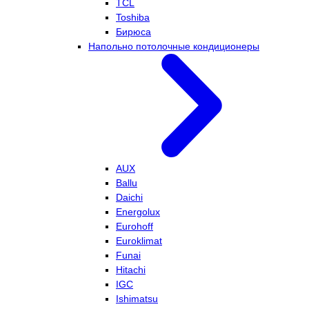
TCL
Toshiba
Бирюса
Напольно потолочные кондиционеры
AUX
Ballu
Daichi
Energolux
Eurohoff
Euroklimat
Funai
Hitachi
IGC
Ishimatsu