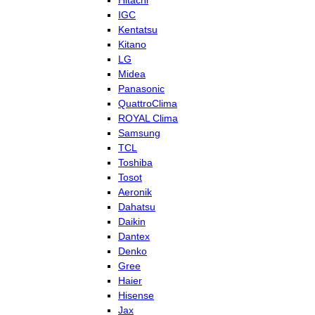
Hitachi
IGC
Kentatsu
Kitano
LG
Midea
Panasonic
QuattroClima
ROYAL Clima
Samsung
TCL
Toshiba
Tosot
Aeronik
Dahatsu
Daikin
Dantex
Denko
Gree
Haier
Hisense
Jax