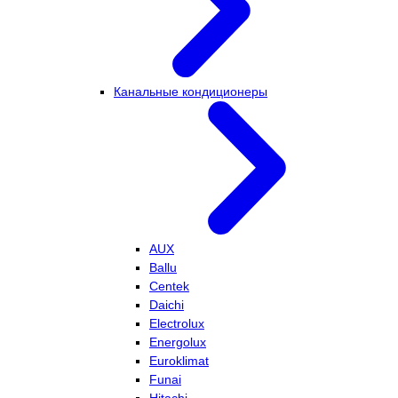
Канальные кондиционеры
AUX
Ballu
Centek
Daichi
Electrolux
Energolux
Euroklimat
Funai