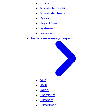
Lessar
Mitsubishi Electric
Mitsubishi Heavy
Rovex
Royal Clima
Systemair
Бирюса
Кассетные кондиционеры
AUX
Ballu
Daichi
Energolux
Eurohoff
Euroklimat