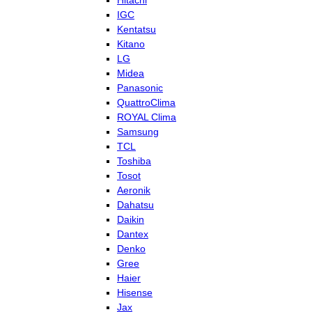
Hitachi
IGC
Kentatsu
Kitano
LG
Midea
Panasonic
QuattroClima
ROYAL Clima
Samsung
TCL
Toshiba
Tosot
Aeronik
Dahatsu
Daikin
Dantex
Denko
Gree
Haier
Hisense
Jax