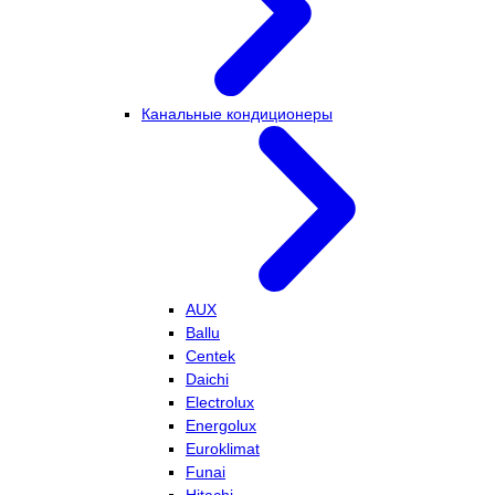
Канальные кондиционеры
AUX
Ballu
Centek
Daichi
Electrolux
Energolux
Euroklimat
Funai