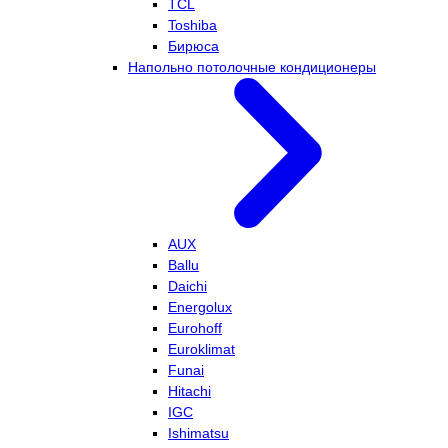
TCL
Toshiba
Бирюса
Напольно потолочные кондиционеры
AUX
Ballu
Daichi
Energolux
Eurohoff
Euroklimat
Funai
Hitachi
IGC
Ishimatsu