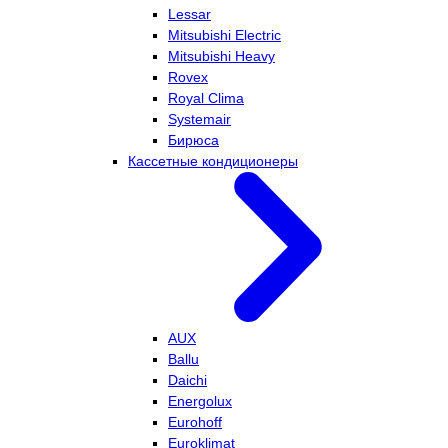
Lessar
Mitsubishi Electric
Mitsubishi Heavy
Rovex
Royal Clima
Systemair
Бирюса
Кассетные кондиционеры
AUX
Ballu
Daichi
Energolux
Eurohoff
Euroklimat