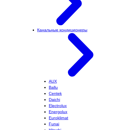
Канальные кондиционеры
AUX
Ballu
Centek
Daichi
Electrolux
Energolux
Euroklimat
Funai