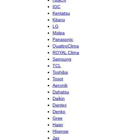
Hitachi
IGC
Kentatsu
Kitano
LG
Midea
Panasonic
QuattroClima
ROYAL Clima
Samsung
TCL
Toshiba
Tosot
Aeronik
Dahatsu
Daikin
Dantex
Denko
Gree
Haier
Hisense
Jax