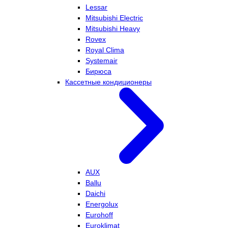
Lessar
Mitsubishi Electric
Mitsubishi Heavy
Rovex
Royal Clima
Systemair
Бирюса
Кассетные кондиционеры
AUX
Ballu
Daichi
Energolux
Eurohoff
Euroklimat