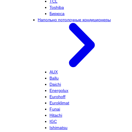
TCL
Toshiba
Бирюса
Напольно потолочные кондиционеры
AUX
Ballu
Daichi
Energolux
Eurohoff
Euroklimat
Funai
Hitachi
IGC
Ishimatsu