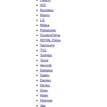
Hitachi
IGC
Kentatsu
Kitano
LG
Midea
Panasonic
QuattroClima
ROYAL Clima
Samsung
TCL
Toshiba
Tosot
Aeronik
Dahatsu
Daikin
Dantex
Denko
Gree
Haier
Hisense
Jax