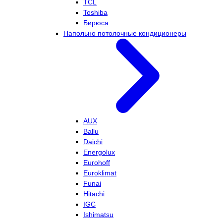
TCL
Toshiba
Бирюса
Напольно потолочные кондиционеры
AUX
Ballu
Daichi
Energolux
Eurohoff
Euroklimat
Funai
Hitachi
IGC
Ishimatsu