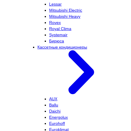
Lessar
Mitsubishi Electric
Mitsubishi Heavy
Rovex
Royal Clima
Systemair
Бирюса
Кассетные кондиционеры
AUX
Ballu
Daichi
Energolux
Eurohoff
Euroklimat