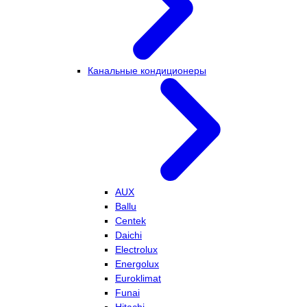
Канальные кондиционеры
AUX
Ballu
Centek
Daichi
Electrolux
Energolux
Euroklimat
Funai