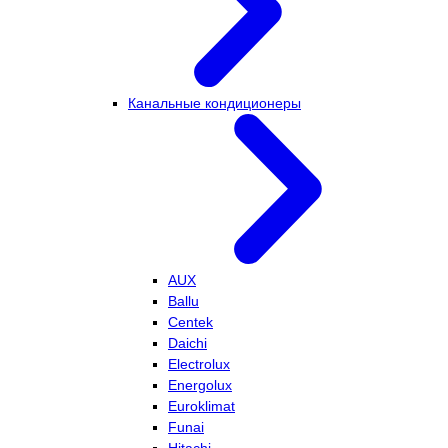
Канальные кондиционеры
AUX
Ballu
Centek
Daichi
Electrolux
Energolux
Euroklimat
Funai