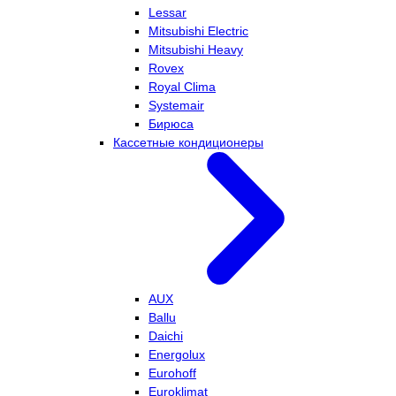
Lessar
Mitsubishi Electric
Mitsubishi Heavy
Rovex
Royal Clima
Systemair
Бирюса
Кассетные кондиционеры
AUX
Ballu
Daichi
Energolux
Eurohoff
Euroklimat