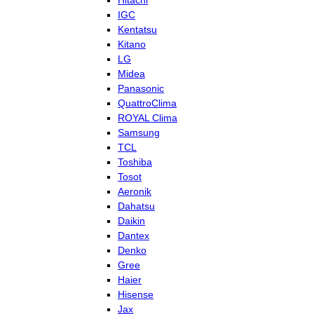
Hitachi
IGC
Kentatsu
Kitano
LG
Midea
Panasonic
QuattroClima
ROYAL Clima
Samsung
TCL
Toshiba
Tosot
Aeronik
Dahatsu
Daikin
Dantex
Denko
Gree
Haier
Hisense
Jax