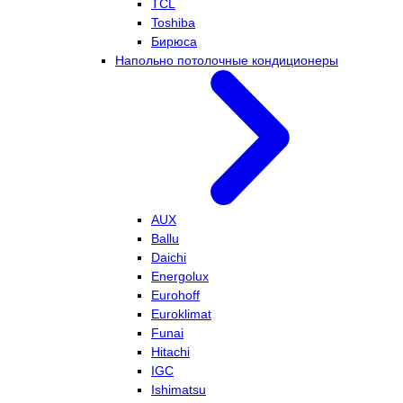
TCL
Toshiba
Бирюса
Напольно потолочные кондиционеры
AUX
Ballu
Daichi
Energolux
Eurohoff
Euroklimat
Funai
Hitachi
IGC
Ishimatsu