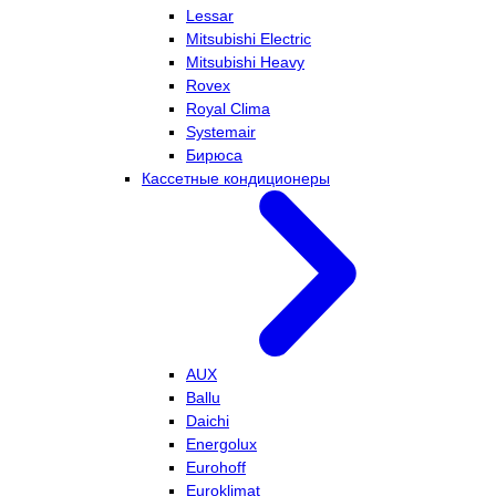
Lessar
Mitsubishi Electric
Mitsubishi Heavy
Rovex
Royal Clima
Systemair
Бирюса
Кассетные кондиционеры
AUX
Ballu
Daichi
Energolux
Eurohoff
Euroklimat