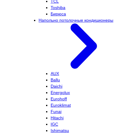
TCL
Toshiba
Бирюса
Напольно потолочные кондиционеры
AUX
Ballu
Daichi
Energolux
Eurohoff
Euroklimat
Funai
Hitachi
IGC
Ishimatsu