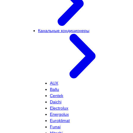
Канальные кондиционеры
AUX
Ballu
Centek
Daichi
Electrolux
Energolux
Euroklimat
Funai