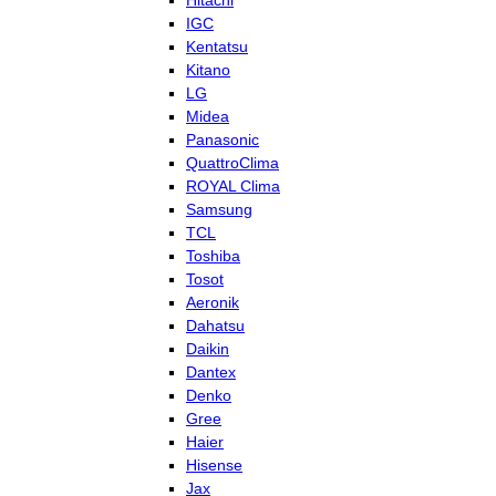
Hitachi
IGC
Kentatsu
Kitano
LG
Midea
Panasonic
QuattroClima
ROYAL Clima
Samsung
TCL
Toshiba
Tosot
Aeronik
Dahatsu
Daikin
Dantex
Denko
Gree
Haier
Hisense
Jax