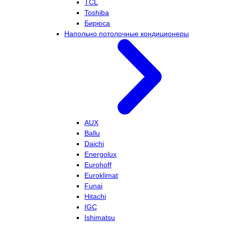
TCL
Toshiba
Бирюса
Напольно потолочные кондиционеры
AUX
Ballu
Daichi
Energolux
Eurohoff
Euroklimat
Funai
Hitachi
IGC
Ishimatsu