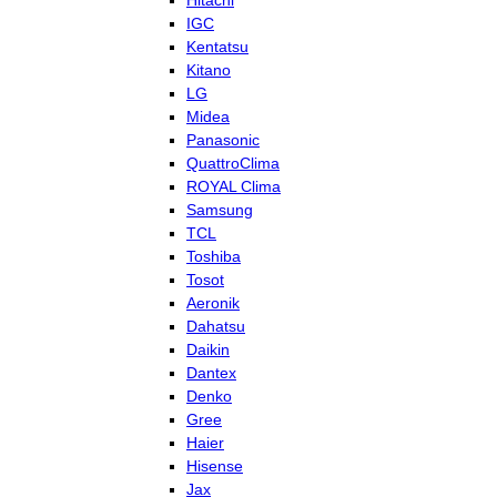
Hitachi
IGC
Kentatsu
Kitano
LG
Midea
Panasonic
QuattroClima
ROYAL Clima
Samsung
TCL
Toshiba
Tosot
Aeronik
Dahatsu
Daikin
Dantex
Denko
Gree
Haier
Hisense
Jax