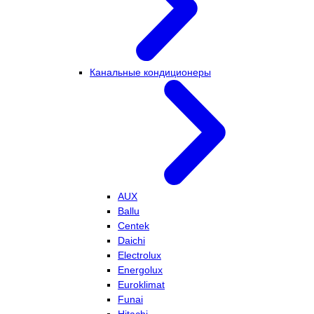
Канальные кондиционеры
AUX
Ballu
Centek
Daichi
Electrolux
Energolux
Euroklimat
Funai