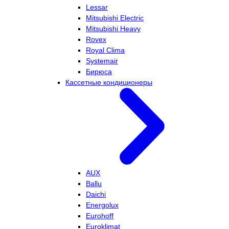
Lessar
Mitsubishi Electric
Mitsubishi Heavy
Rovex
Royal Clima
Systemair
Бирюса
Кассетные кондиционеры
AUX
Ballu
Daichi
Energolux
Eurohoff
Euroklimat