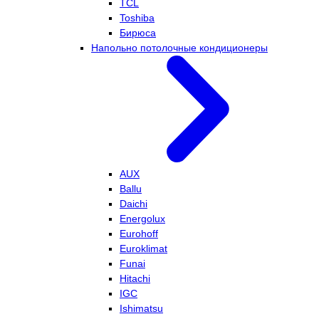
TCL
Toshiba
Бирюса
Напольно потолочные кондиционеры
AUX
Ballu
Daichi
Energolux
Eurohoff
Euroklimat
Funai
Hitachi
IGC
Ishimatsu