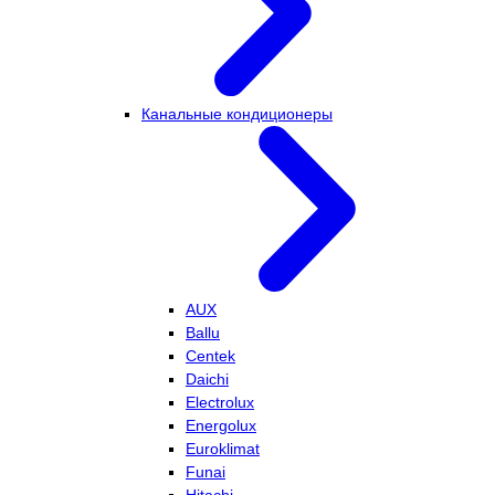
Канальные кондиционеры
AUX
Ballu
Centek
Daichi
Electrolux
Energolux
Euroklimat
Funai