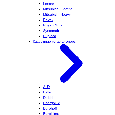
Lessar
Mitsubishi Electric
Mitsubishi Heavy
Rovex
Royal Clima
Systemair
Бирюса
Кассетные кондиционеры
AUX
Ballu
Daichi
Energolux
Eurohoff
Euroklimat