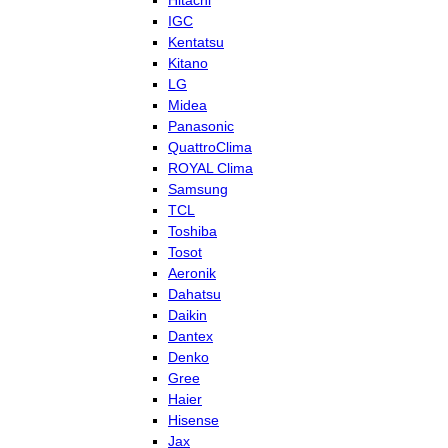
Hitachi
IGC
Kentatsu
Kitano
LG
Midea
Panasonic
QuattroClima
ROYAL Clima
Samsung
TCL
Toshiba
Tosot
Aeronik
Dahatsu
Daikin
Dantex
Denko
Gree
Haier
Hisense
Jax