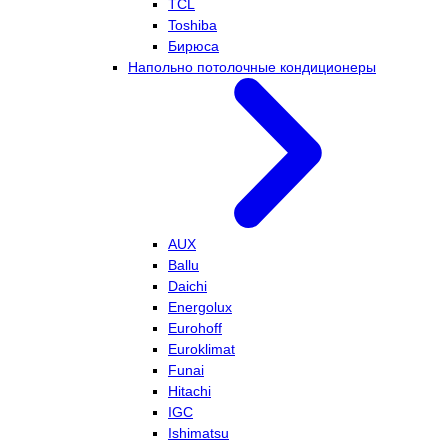
TCL
Toshiba
Бирюса
Напольно потолочные кондиционеры
AUX
Ballu
Daichi
Energolux
Eurohoff
Euroklimat
Funai
Hitachi
IGC
Ishimatsu