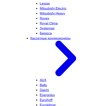
Lessar
Mitsubishi Electric
Mitsubishi Heavy
Rovex
Royal Clima
Systemair
Бирюса
Кассетные кондиционеры
AUX
Ballu
Daichi
Energolux
Eurohoff
Euroklimat