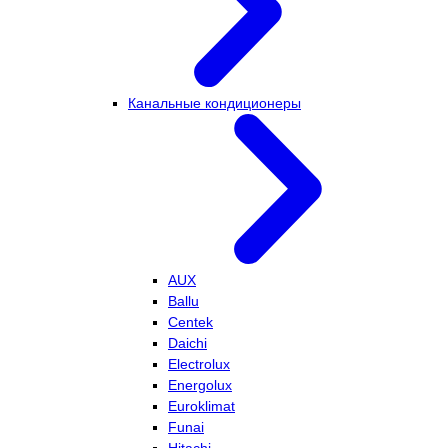
Канальные кондиционеры
AUX
Ballu
Centek
Daichi
Electrolux
Energolux
Euroklimat
Funai