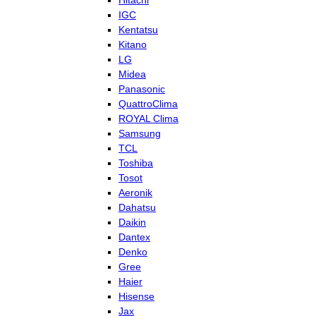
Hitachi
IGC
Kentatsu
Kitano
LG
Midea
Panasonic
QuattroClima
ROYAL Clima
Samsung
TCL
Toshiba
Tosot
Aeronik
Dahatsu
Daikin
Dantex
Denko
Gree
Haier
Hisense
Jax