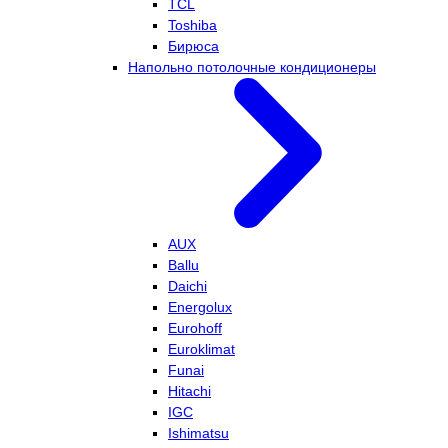
TCL
Toshiba
Бирюса
Напольно потолочные кондиционеры
AUX
Ballu
Daichi
Energolux
Eurohoff
Euroklimat
Funai
Hitachi
IGC
Ishimatsu