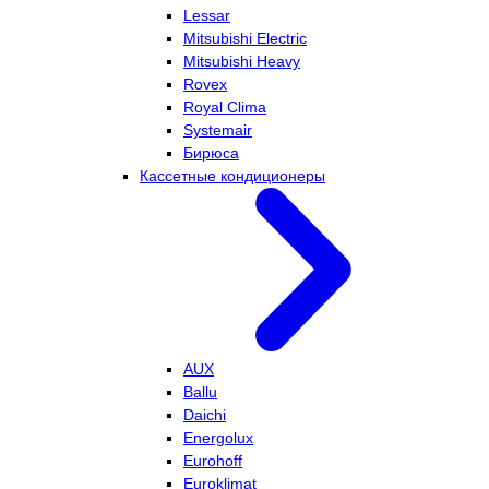
Lessar
Mitsubishi Electric
Mitsubishi Heavy
Rovex
Royal Clima
Systemair
Бирюса
Кассетные кондиционеры
AUX
Ballu
Daichi
Energolux
Eurohoff
Euroklimat