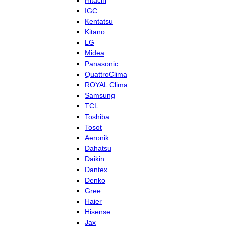
Hitachi
IGC
Kentatsu
Kitano
LG
Midea
Panasonic
QuattroClima
ROYAL Clima
Samsung
TCL
Toshiba
Tosot
Aeronik
Dahatsu
Daikin
Dantex
Denko
Gree
Haier
Hisense
Jax