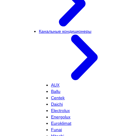
Канальные кондиционеры
AUX
Ballu
Centek
Daichi
Electrolux
Energolux
Euroklimat
Funai