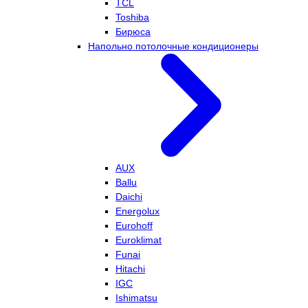
TCL
Toshiba
Бирюса
Напольно потолочные кондиционеры
AUX
Ballu
Daichi
Energolux
Eurohoff
Euroklimat
Funai
Hitachi
IGC
Ishimatsu