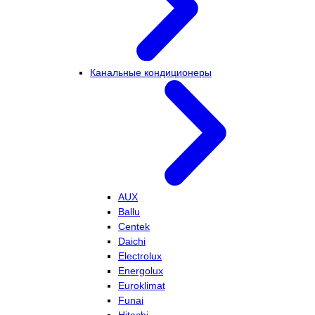
Канальные кондиционеры
AUX
Ballu
Centek
Daichi
Electrolux
Energolux
Euroklimat
Funai