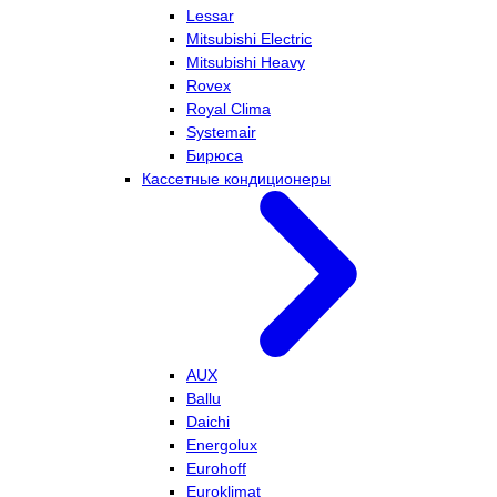
Lessar
Mitsubishi Electric
Mitsubishi Heavy
Rovex
Royal Clima
Systemair
Бирюса
Кассетные кондиционеры
AUX
Ballu
Daichi
Energolux
Eurohoff
Euroklimat