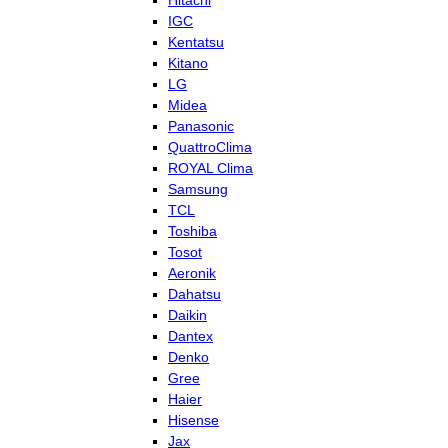
Hitachi
IGC
Kentatsu
Kitano
LG
Midea
Panasonic
QuattroClima
ROYAL Clima
Samsung
TCL
Toshiba
Tosot
Aeronik
Dahatsu
Daikin
Dantex
Denko
Gree
Haier
Hisense
Jax