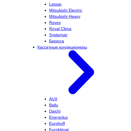
Lessar
Mitsubishi Electric
Mitsubishi Heavy
Rovex
Royal Clima
Systemair
Бирюса
Кассетные кондиционеры
AUX
Ballu
Daichi
Energolux
Eurohoff
Euroklimat