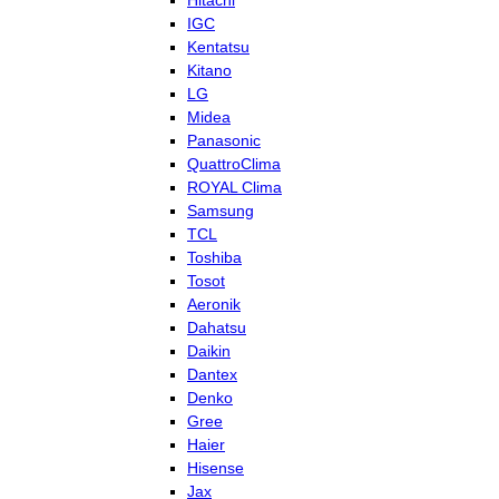
Hitachi
IGC
Kentatsu
Kitano
LG
Midea
Panasonic
QuattroClima
ROYAL Clima
Samsung
TCL
Toshiba
Tosot
Aeronik
Dahatsu
Daikin
Dantex
Denko
Gree
Haier
Hisense
Jax