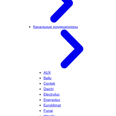
Канальные кондиционеры
AUX
Ballu
Centek
Daichi
Electrolux
Energolux
Euroklimat
Funai