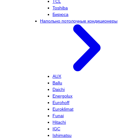
TCL
Toshiba
Бирюса
Напольно потолочные кондиционеры
AUX
Ballu
Daichi
Energolux
Eurohoff
Euroklimat
Funai
Hitachi
IGC
Ishimatsu