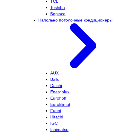
TCL
Toshiba
Бирюса
Напольно потолочные кондиционеры
AUX
Ballu
Daichi
Energolux
Eurohoff
Euroklimat
Funai
Hitachi
IGC
Ishimatsu