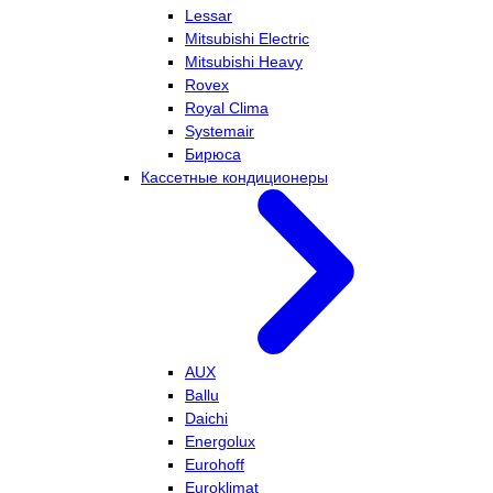
Lessar
Mitsubishi Electric
Mitsubishi Heavy
Rovex
Royal Clima
Systemair
Бирюса
Кассетные кондиционеры
AUX
Ballu
Daichi
Energolux
Eurohoff
Euroklimat