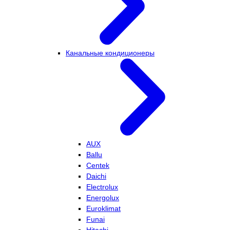
Канальные кондиционеры
AUX
Ballu
Centek
Daichi
Electrolux
Energolux
Euroklimat
Funai