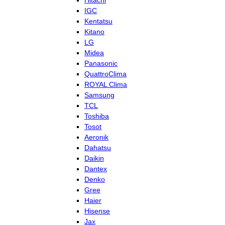
Hitachi
IGC
Kentatsu
Kitano
LG
Midea
Panasonic
QuattroClima
ROYAL Clima
Samsung
TCL
Toshiba
Tosot
Aeronik
Dahatsu
Daikin
Dantex
Denko
Gree
Haier
Hisense
Jax