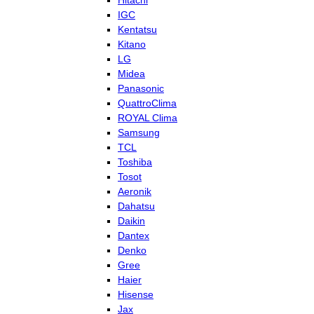
Hitachi
IGC
Kentatsu
Kitano
LG
Midea
Panasonic
QuattroClima
ROYAL Clima
Samsung
TCL
Toshiba
Tosot
Aeronik
Dahatsu
Daikin
Dantex
Denko
Gree
Haier
Hisense
Jax