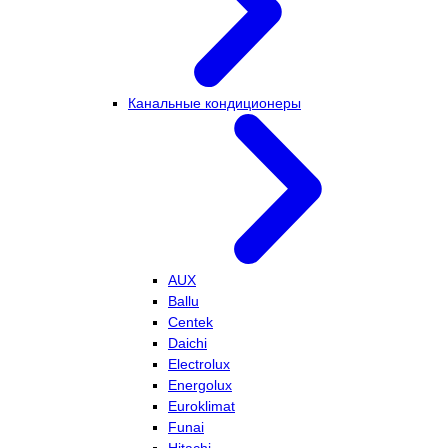
Канальные кондиционеры
AUX
Ballu
Centek
Daichi
Electrolux
Energolux
Euroklimat
Funai