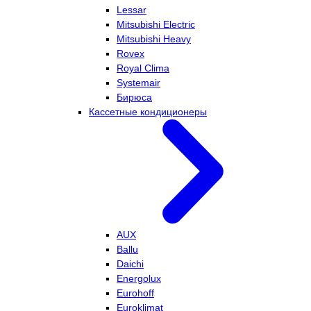
Lessar
Mitsubishi Electric
Mitsubishi Heavy
Rovex
Royal Clima
Systemair
Бирюса
Кассетные кондиционеры
AUX
Ballu
Daichi
Energolux
Eurohoff
Euroklimat