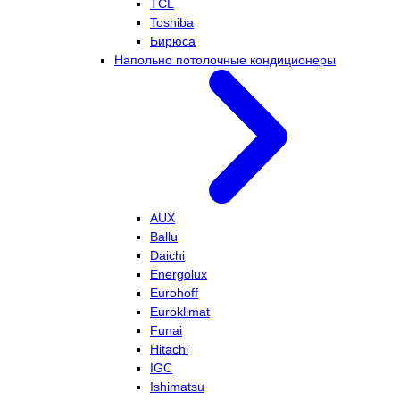
TCL
Toshiba
Бирюса
Напольно потолочные кондиционеры
AUX
Ballu
Daichi
Energolux
Eurohoff
Euroklimat
Funai
Hitachi
IGC
Ishimatsu