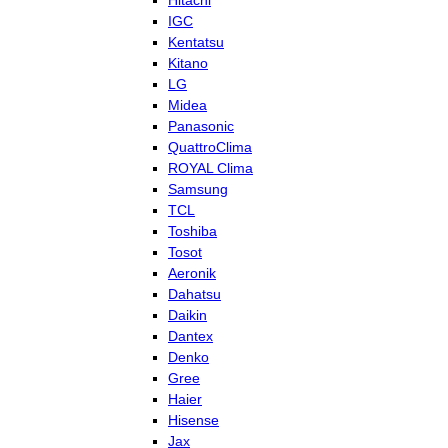
Hitachi
IGC
Kentatsu
Kitano
LG
Midea
Panasonic
QuattroClima
ROYAL Clima
Samsung
TCL
Toshiba
Tosot
Aeronik
Dahatsu
Daikin
Dantex
Denko
Gree
Haier
Hisense
Jax