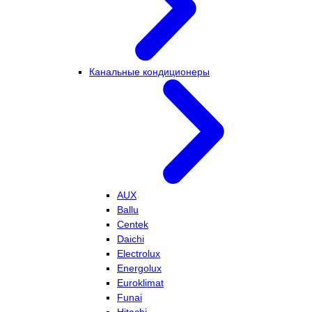
Канальные кондиционеры
AUX
Ballu
Centek
Daichi
Electrolux
Energolux
Euroklimat
Funai