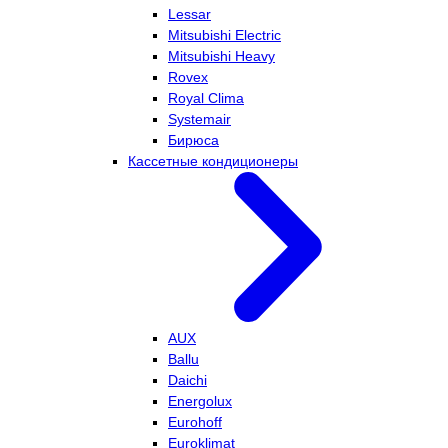
Lessar
Mitsubishi Electric
Mitsubishi Heavy
Rovex
Royal Clima
Systemair
Бирюса
Кассетные кондиционеры
AUX
Ballu
Daichi
Energolux
Eurohoff
Euroklimat