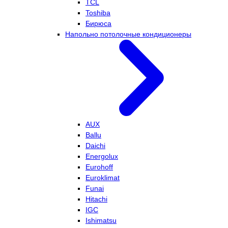
TCL
Toshiba
Бирюса
Напольно потолочные кондиционеры
AUX
Ballu
Daichi
Energolux
Eurohoff
Euroklimat
Funai
Hitachi
IGC
Ishimatsu