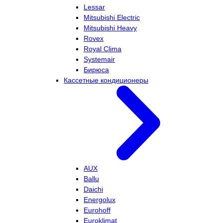
Lessar
Mitsubishi Electric
Mitsubishi Heavy
Rovex
Royal Clima
Systemair
Бирюса
Кассетные кондиционеры
AUX
Ballu
Daichi
Energolux
Eurohoff
Euroklimat