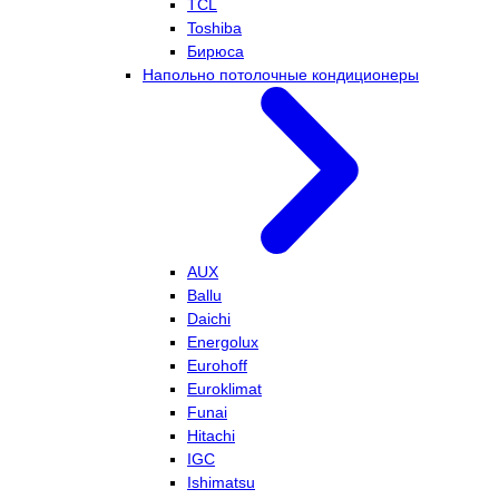
TCL
Toshiba
Бирюса
Напольно потолочные кондиционеры
AUX
Ballu
Daichi
Energolux
Eurohoff
Euroklimat
Funai
Hitachi
IGC
Ishimatsu