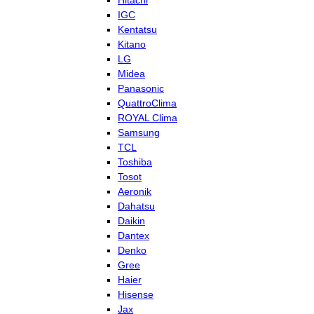
Hitachi
IGC
Kentatsu
Kitano
LG
Midea
Panasonic
QuattroClima
ROYAL Clima
Samsung
TCL
Toshiba
Tosot
Aeronik
Dahatsu
Daikin
Dantex
Denko
Gree
Haier
Hisense
Jax