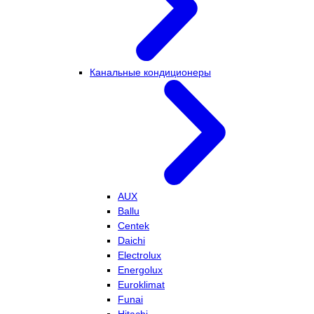
Канальные кондиционеры
AUX
Ballu
Centek
Daichi
Electrolux
Energolux
Euroklimat
Funai