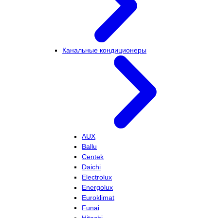
Канальные кондиционеры
AUX
Ballu
Centek
Daichi
Electrolux
Energolux
Euroklimat
Funai