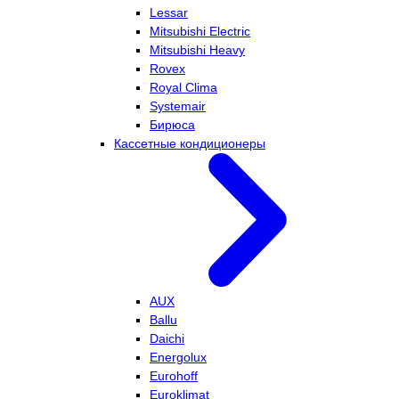
Lessar
Mitsubishi Electric
Mitsubishi Heavy
Rovex
Royal Clima
Systemair
Бирюса
Кассетные кондиционеры
AUX
Ballu
Daichi
Energolux
Eurohoff
Euroklimat