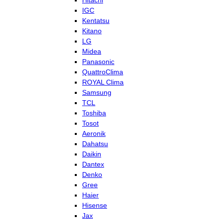
Hitachi
IGC
Kentatsu
Kitano
LG
Midea
Panasonic
QuattroClima
ROYAL Clima
Samsung
TCL
Toshiba
Tosot
Aeronik
Dahatsu
Daikin
Dantex
Denko
Gree
Haier
Hisense
Jax