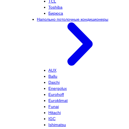
TCL
Toshiba
Бирюса
Напольно потолочные кондиционеры
AUX
Ballu
Daichi
Energolux
Eurohoff
Euroklimat
Funai
Hitachi
IGC
Ishimatsu