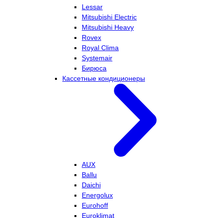
Lessar
Mitsubishi Electric
Mitsubishi Heavy
Rovex
Royal Clima
Systemair
Бирюса
Кассетные кондиционеры
AUX
Ballu
Daichi
Energolux
Eurohoff
Euroklimat