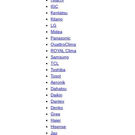
Hitachi
IGC
Kentatsu
Kitano
LG
Midea
Panasonic
QuattroClima
ROYAL Clima
Samsung
TCL
Toshiba
Tosot
Aeronik
Dahatsu
Daikin
Dantex
Denko
Gree
Haier
Hisense
Jax