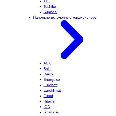
TCL
Toshiba
Бирюса
Напольно потолочные кондиционеры
AUX
Ballu
Daichi
Energolux
Eurohoff
Euroklimat
Funai
Hitachi
IGC
Ishimatsu