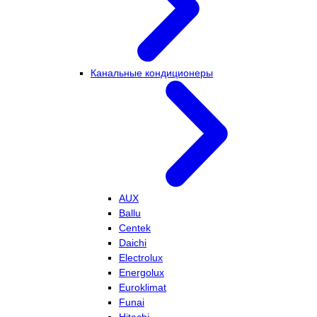
Канальные кондиционеры
AUX
Ballu
Centek
Daichi
Electrolux
Energolux
Euroklimat
Funai