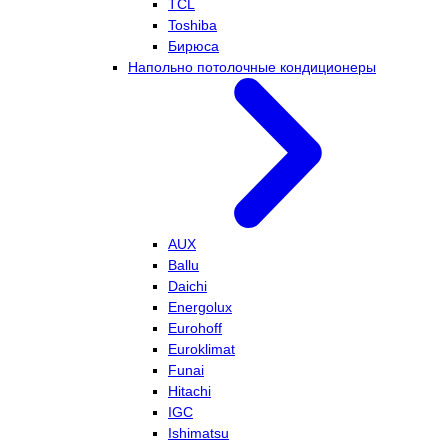
TCL
Toshiba
Бирюса
Напольно потолочные кондиционеры
AUX
Ballu
Daichi
Energolux
Eurohoff
Euroklimat
Funai
Hitachi
IGC
Ishimatsu