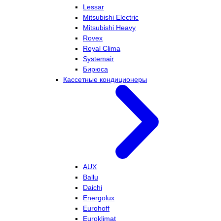
Lessar
Mitsubishi Electric
Mitsubishi Heavy
Rovex
Royal Clima
Systemair
Бирюса
Кассетные кондиционеры
AUX
Ballu
Daichi
Energolux
Eurohoff
Euroklimat