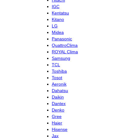
Hitachi
IGC
Kentatsu
Kitano
LG
Midea
Panasonic
QuattroClima
ROYAL Clima
Samsung
TCL
Toshiba
Tosot
Aeronik
Dahatsu
Daikin
Dantex
Denko
Gree
Haier
Hisense
Jax