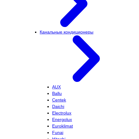
Канальные кондиционеры
AUX
Ballu
Centek
Daichi
Electrolux
Energolux
Euroklimat
Funai