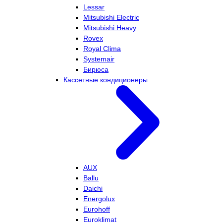
Lessar
Mitsubishi Electric
Mitsubishi Heavy
Rovex
Royal Clima
Systemair
Бирюса
Кассетные кондиционеры
AUX
Ballu
Daichi
Energolux
Eurohoff
Euroklimat