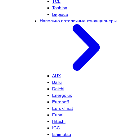
TCL
Toshiba
Бирюса
Напольно потолочные кондиционеры
AUX
Ballu
Daichi
Energolux
Eurohoff
Euroklimat
Funai
Hitachi
IGC
Ishimatsu