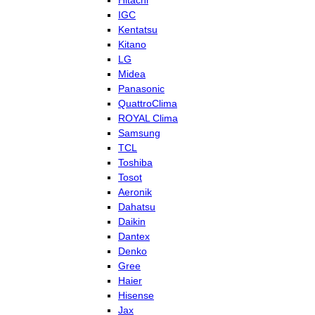
Hitachi
IGC
Kentatsu
Kitano
LG
Midea
Panasonic
QuattroClima
ROYAL Clima
Samsung
TCL
Toshiba
Tosot
Aeronik
Dahatsu
Daikin
Dantex
Denko
Gree
Haier
Hisense
Jax