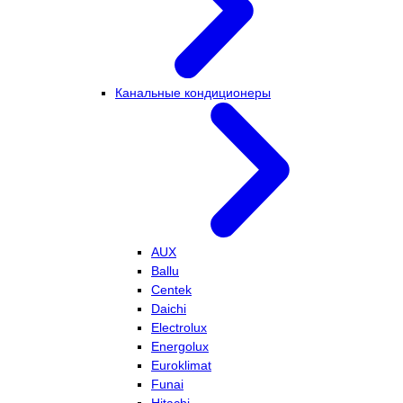
Канальные кондиционеры
AUX
Ballu
Centek
Daichi
Electrolux
Energolux
Euroklimat
Funai