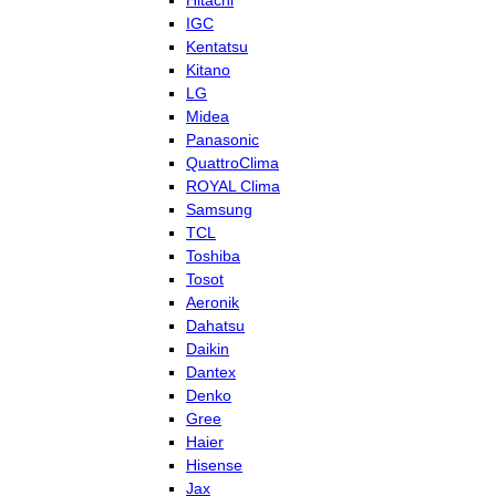
Hitachi
IGC
Kentatsu
Kitano
LG
Midea
Panasonic
QuattroClima
ROYAL Clima
Samsung
TCL
Toshiba
Tosot
Aeronik
Dahatsu
Daikin
Dantex
Denko
Gree
Haier
Hisense
Jax