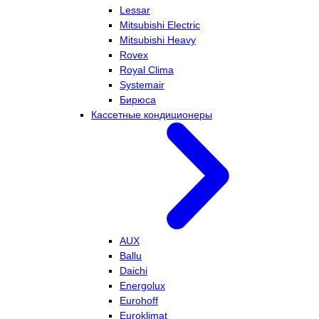
Lessar
Mitsubishi Electric
Mitsubishi Heavy
Rovex
Royal Clima
Systemair
Бирюса
Кассетные кондиционеры
AUX
Ballu
Daichi
Energolux
Eurohoff
Euroklimat