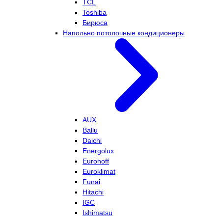
TCL
Toshiba
Бирюса
Напольно потолочные кондиционеры
AUX
Ballu
Daichi
Energolux
Eurohoff
Euroklimat
Funai
Hitachi
IGC
Ishimatsu