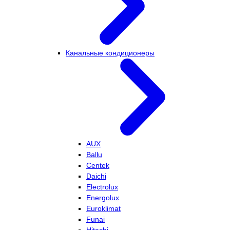
Канальные кондиционеры
AUX
Ballu
Centek
Daichi
Electrolux
Energolux
Euroklimat
Funai