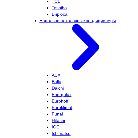
TCL
Toshiba
Бирюса
Напольно потолочные кондиционеры
AUX
Ballu
Daichi
Energolux
Eurohoff
Euroklimat
Funai
Hitachi
IGC
Ishimatsu