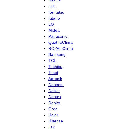
Hitachi
IGC
Kentatsu
Kitano
LG
Midea
Panasonic
QuattroClima
ROYAL Clima
Samsung
TCL
Toshiba
Tosot
Aeronik
Dahatsu
Daikin
Dantex
Denko
Gree
Haier
Hisense
Jax