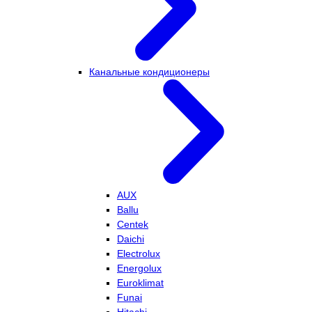
Канальные кондиционеры
AUX
Ballu
Centek
Daichi
Electrolux
Energolux
Euroklimat
Funai