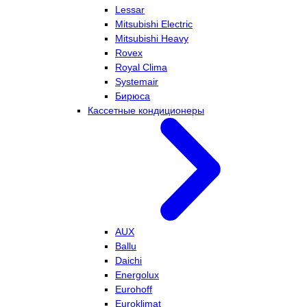
Lessar
Mitsubishi Electric
Mitsubishi Heavy
Rovex
Royal Clima
Systemair
Бирюса
Кассетные кондиционеры
AUX
Ballu
Daichi
Energolux
Eurohoff
Euroklimat