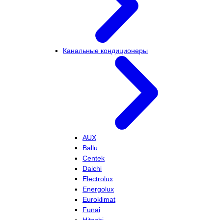
Канальные кондиционеры
AUX
Ballu
Centek
Daichi
Electrolux
Energolux
Euroklimat
Funai