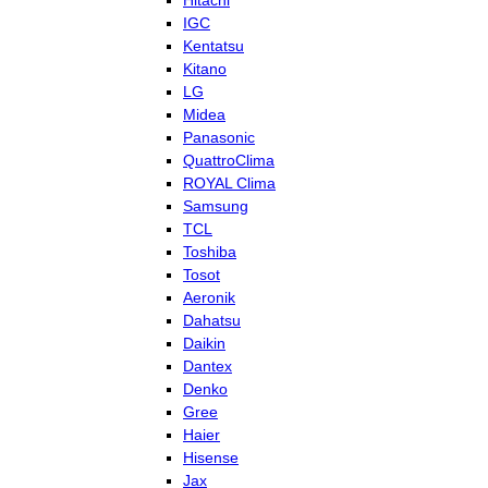
Hitachi
IGC
Kentatsu
Kitano
LG
Midea
Panasonic
QuattroClima
ROYAL Clima
Samsung
TCL
Toshiba
Tosot
Aeronik
Dahatsu
Daikin
Dantex
Denko
Gree
Haier
Hisense
Jax