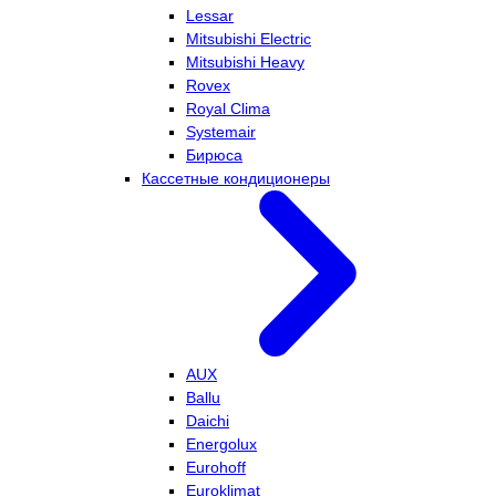
Lessar
Mitsubishi Electric
Mitsubishi Heavy
Rovex
Royal Clima
Systemair
Бирюса
Кассетные кондиционеры
AUX
Ballu
Daichi
Energolux
Eurohoff
Euroklimat