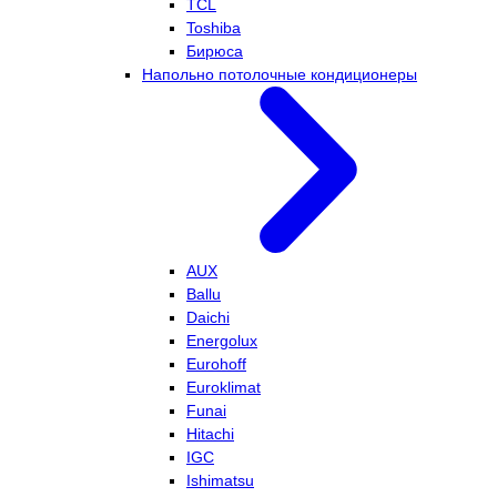
TCL
Toshiba
Бирюса
Напольно потолочные кондиционеры
AUX
Ballu
Daichi
Energolux
Eurohoff
Euroklimat
Funai
Hitachi
IGC
Ishimatsu