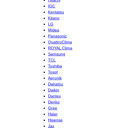
Hitachi
IGC
Kentatsu
Kitano
LG
Midea
Panasonic
QuattroClima
ROYAL Clima
Samsung
TCL
Toshiba
Tosot
Aeronik
Dahatsu
Daikin
Dantex
Denko
Gree
Haier
Hisense
Jax