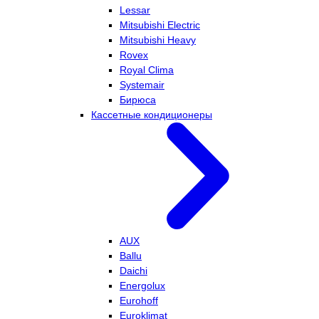
Lessar
Mitsubishi Electric
Mitsubishi Heavy
Rovex
Royal Clima
Systemair
Бирюса
Кассетные кондиционеры
AUX
Ballu
Daichi
Energolux
Eurohoff
Euroklimat