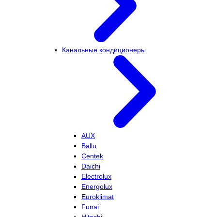
Канальные кондиционеры
AUX
Ballu
Centek
Daichi
Electrolux
Energolux
Euroklimat
Funai