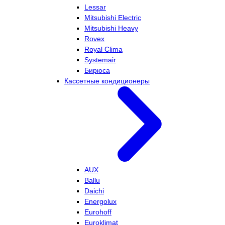
Lessar
Mitsubishi Electric
Mitsubishi Heavy
Rovex
Royal Clima
Systemair
Бирюса
Кассетные кондиционеры
AUX
Ballu
Daichi
Energolux
Eurohoff
Euroklimat