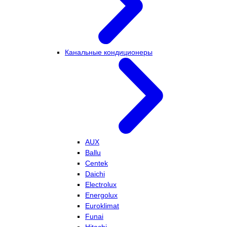
Канальные кондиционеры
AUX
Ballu
Centek
Daichi
Electrolux
Energolux
Euroklimat
Funai