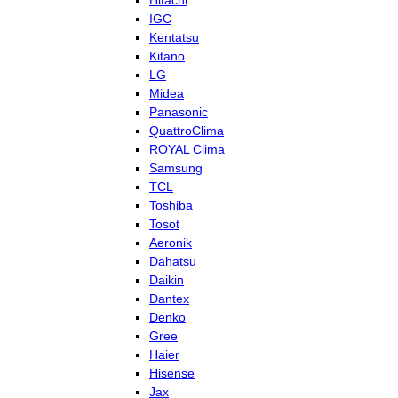
Hitachi
IGC
Kentatsu
Kitano
LG
Midea
Panasonic
QuattroClima
ROYAL Clima
Samsung
TCL
Toshiba
Tosot
Aeronik
Dahatsu
Daikin
Dantex
Denko
Gree
Haier
Hisense
Jax