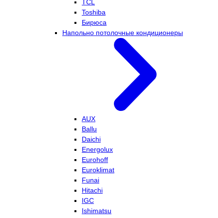
TCL
Toshiba
Бирюса
Напольно потолочные кондиционеры
AUX
Ballu
Daichi
Energolux
Eurohoff
Euroklimat
Funai
Hitachi
IGC
Ishimatsu