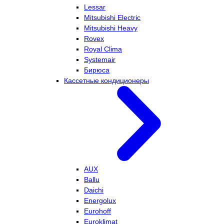
Lessar
Mitsubishi Electric
Mitsubishi Heavy
Rovex
Royal Clima
Systemair
Бирюса
Кассетные кондиционеры
AUX
Ballu
Daichi
Energolux
Eurohoff
Euroklimat