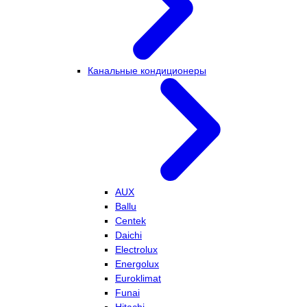
Канальные кондиционеры
AUX
Ballu
Centek
Daichi
Electrolux
Energolux
Euroklimat
Funai