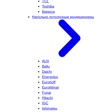
TCL
Toshiba
Бирюса
Напольно потолочные кондиционеры
AUX
Ballu
Daichi
Energolux
Eurohoff
Euroklimat
Funai
Hitachi
IGC
Ishimatsu