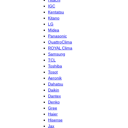
Hitachi
IGC
Kentatsu
Kitano
LG
Midea
Panasonic
QuattroClima
ROYAL Clima
Samsung
TCL
Toshiba
Tosot
Aeronik
Dahatsu
Daikin
Dantex
Denko
Gree
Haier
Hisense
Jax