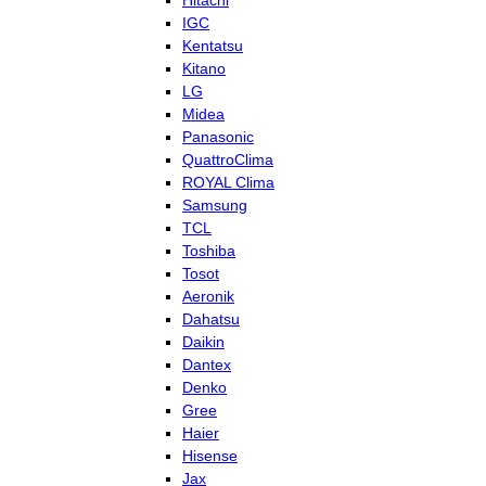
Hitachi
IGC
Kentatsu
Kitano
LG
Midea
Panasonic
QuattroClima
ROYAL Clima
Samsung
TCL
Toshiba
Tosot
Aeronik
Dahatsu
Daikin
Dantex
Denko
Gree
Haier
Hisense
Jax