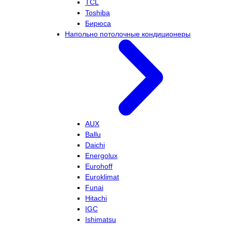
TCL
Toshiba
Бирюса
Напольно потолочные кондиционеры
AUX
Ballu
Daichi
Energolux
Eurohoff
Euroklimat
Funai
Hitachi
IGC
Ishimatsu