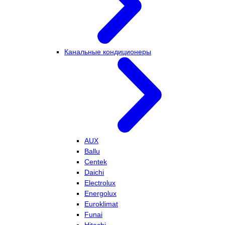
Канальные кондиционеры
AUX
Ballu
Centek
Daichi
Electrolux
Energolux
Euroklimat
Funai