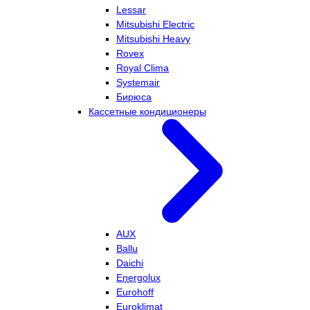
Lessar
Mitsubishi Electric
Mitsubishi Heavy
Rovex
Royal Clima
Systemair
Бирюса
Кассетные кондиционеры
AUX
Ballu
Daichi
Energolux
Eurohoff
Euroklimat