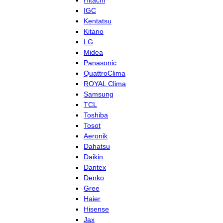
Hitachi
IGC
Kentatsu
Kitano
LG
Midea
Panasonic
QuattroClima
ROYAL Clima
Samsung
TCL
Toshiba
Tosot
Aeronik
Dahatsu
Daikin
Dantex
Denko
Gree
Haier
Hisense
Jax