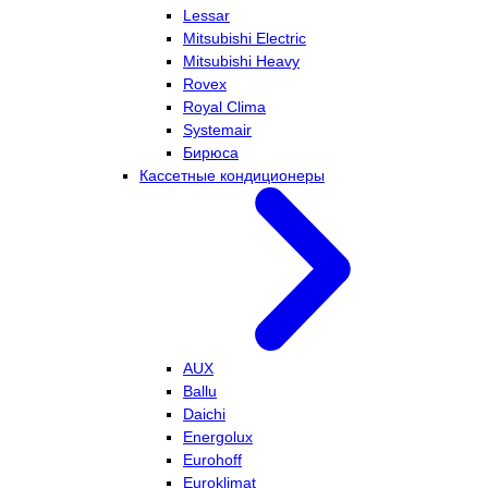
Lessar
Mitsubishi Electric
Mitsubishi Heavy
Rovex
Royal Clima
Systemair
Бирюса
Кассетные кондиционеры
AUX
Ballu
Daichi
Energolux
Eurohoff
Euroklimat