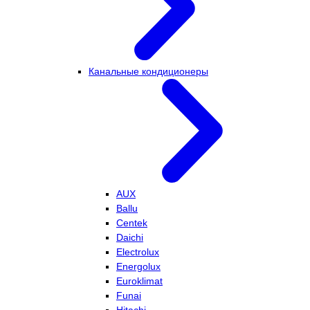
Канальные кондиционеры
AUX
Ballu
Centek
Daichi
Electrolux
Energolux
Euroklimat
Funai