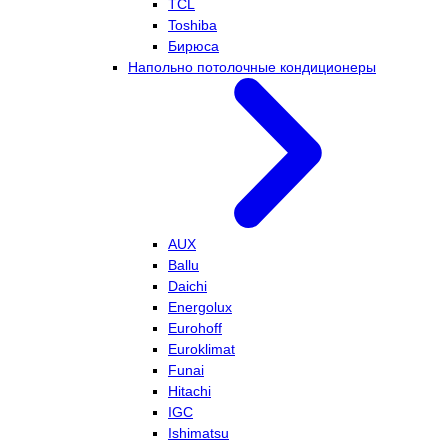
TCL
Toshiba
Бирюса
Напольно потолочные кондиционеры
AUX
Ballu
Daichi
Energolux
Eurohoff
Euroklimat
Funai
Hitachi
IGC
Ishimatsu