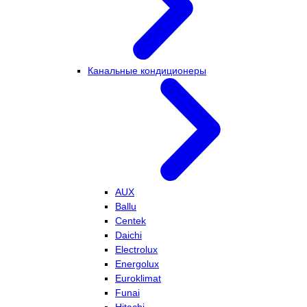
Канальные кондиционеры
AUX
Ballu
Centek
Daichi
Electrolux
Energolux
Euroklimat
Funai