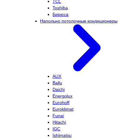
TCL
Toshiba
Бирюса
Напольно потолочные кондиционеры
AUX
Ballu
Daichi
Energolux
Eurohoff
Euroklimat
Funai
Hitachi
IGC
Ishimatsu