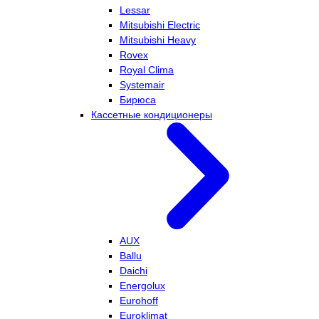
Lessar
Mitsubishi Electric
Mitsubishi Heavy
Rovex
Royal Clima
Systemair
Бирюса
Кассетные кондиционеры
AUX
Ballu
Daichi
Energolux
Eurohoff
Euroklimat