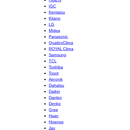
Hitachi
IGC
Kentatsu
Kitano
LG
Midea
Panasonic
QuattroClima
ROYAL Clima
Samsung
TCL
Toshiba
Tosot
Aeronik
Dahatsu
Daikin
Dantex
Denko
Gree
Haier
Hisense
Jax