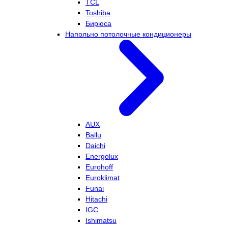
TCL
Toshiba
Бирюса
Напольно потолочные кондиционеры
AUX
Ballu
Daichi
Energolux
Eurohoff
Euroklimat
Funai
Hitachi
IGC
Ishimatsu