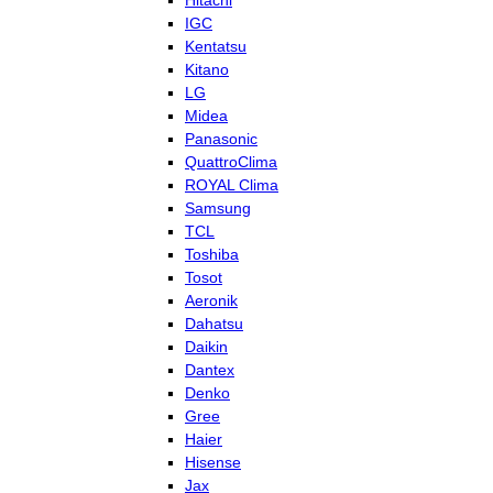
Hitachi
IGC
Kentatsu
Kitano
LG
Midea
Panasonic
QuattroClima
ROYAL Clima
Samsung
TCL
Toshiba
Tosot
Aeronik
Dahatsu
Daikin
Dantex
Denko
Gree
Haier
Hisense
Jax