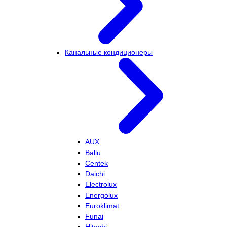
Канальные кондиционеры
AUX
Ballu
Centek
Daichi
Electrolux
Energolux
Euroklimat
Funai