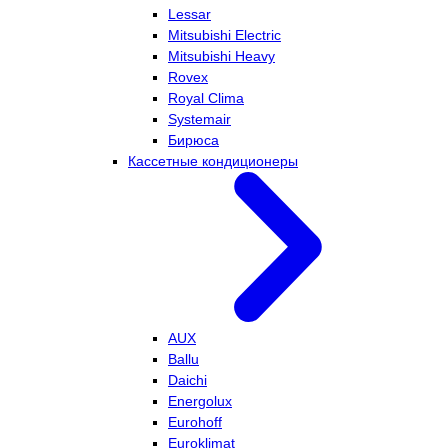
Lessar
Mitsubishi Electric
Mitsubishi Heavy
Rovex
Royal Clima
Systemair
Бирюса
Кассетные кондиционеры
AUX
Ballu
Daichi
Energolux
Eurohoff
Euroklimat