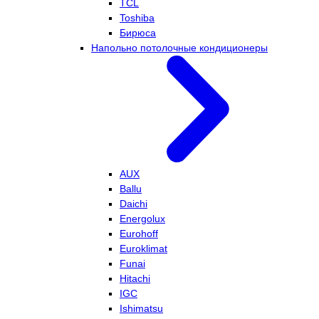
TCL
Toshiba
Бирюса
Напольно потолочные кондиционеры
AUX
Ballu
Daichi
Energolux
Eurohoff
Euroklimat
Funai
Hitachi
IGC
Ishimatsu