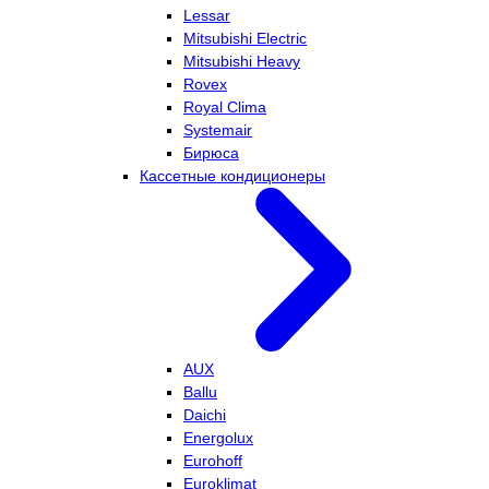
Lessar
Mitsubishi Electric
Mitsubishi Heavy
Rovex
Royal Clima
Systemair
Бирюса
Кассетные кондиционеры
AUX
Ballu
Daichi
Energolux
Eurohoff
Euroklimat