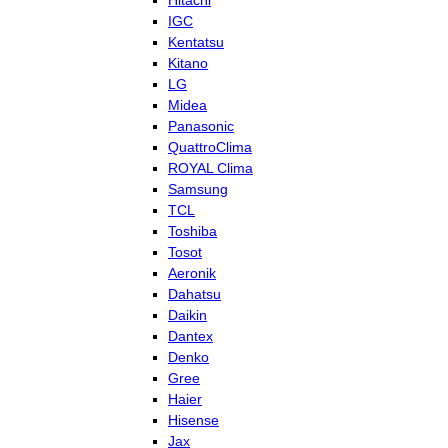
Hitachi
IGC
Kentatsu
Kitano
LG
Midea
Panasonic
QuattroClima
ROYAL Clima
Samsung
TCL
Toshiba
Tosot
Aeronik
Dahatsu
Daikin
Dantex
Denko
Gree
Haier
Hisense
Jax