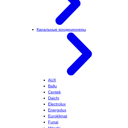
Канальные кондиционеры
AUX
Ballu
Centek
Daichi
Electrolux
Energolux
Euroklimat
Funai