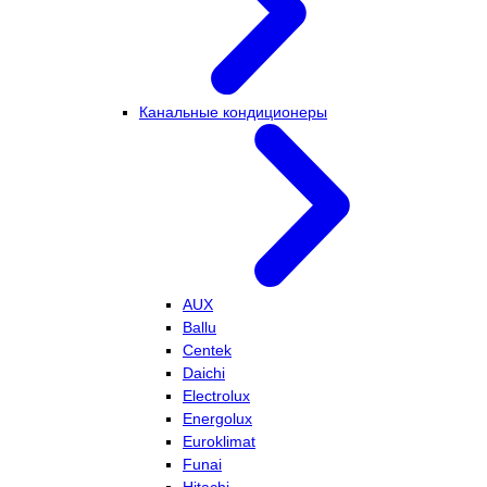
Канальные кондиционеры
AUX
Ballu
Centek
Daichi
Electrolux
Energolux
Euroklimat
Funai