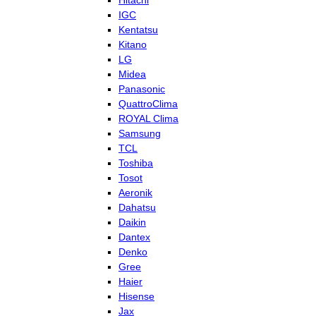
Hitachi
IGC
Kentatsu
Kitano
LG
Midea
Panasonic
QuattroClima
ROYAL Clima
Samsung
TCL
Toshiba
Tosot
Aeronik
Dahatsu
Daikin
Dantex
Denko
Gree
Haier
Hisense
Jax