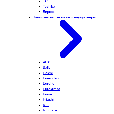
TCL
Toshiba
Бирюса
Напольно потолочные кондиционеры
AUX
Ballu
Daichi
Energolux
Eurohoff
Euroklimat
Funai
Hitachi
IGC
Ishimatsu