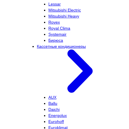
Lessar
Mitsubishi Electric
Mitsubishi Heavy
Rovex
Royal Clima
Systemair
Бирюса
Кассетные кондиционеры
AUX
Ballu
Daichi
Energolux
Eurohoff
Euroklimat