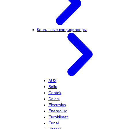
Канальные кондиционеры
AUX
Ballu
Centek
Daichi
Electrolux
Energolux
Euroklimat
Funai