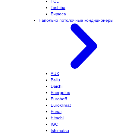
TCL
Toshiba
Бирюса
Напольно потолочные кондиционеры
AUX
Ballu
Daichi
Energolux
Eurohoff
Euroklimat
Funai
Hitachi
IGC
Ishimatsu