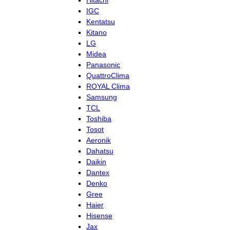
Hitachi
IGC
Kentatsu
Kitano
LG
Midea
Panasonic
QuattroClima
ROYAL Clima
Samsung
TCL
Toshiba
Tosot
Aeronik
Dahatsu
Daikin
Dantex
Denko
Gree
Haier
Hisense
Jax