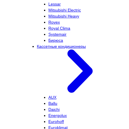
Lessar
Mitsubishi Electric
Mitsubishi Heavy
Rovex
Royal Clima
Systemair
Бирюса
Кассетные кондиционеры
AUX
Ballu
Daichi
Energolux
Eurohoff
Euroklimat