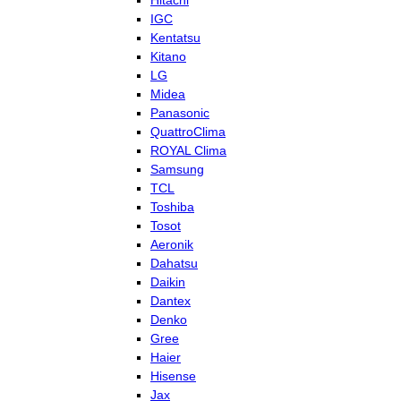
Hitachi
IGC
Kentatsu
Kitano
LG
Midea
Panasonic
QuattroClima
ROYAL Clima
Samsung
TCL
Toshiba
Tosot
Aeronik
Dahatsu
Daikin
Dantex
Denko
Gree
Haier
Hisense
Jax