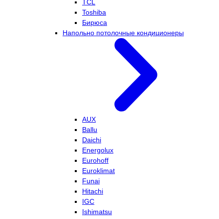
TCL
Toshiba
Бирюса
Напольно потолочные кондиционеры
AUX
Ballu
Daichi
Energolux
Eurohoff
Euroklimat
Funai
Hitachi
IGC
Ishimatsu