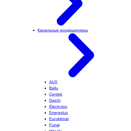
Канальные кондиционеры
AUX
Ballu
Centek
Daichi
Electrolux
Energolux
Euroklimat
Funai