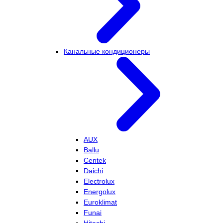
Канальные кондиционеры
AUX
Ballu
Centek
Daichi
Electrolux
Energolux
Euroklimat
Funai