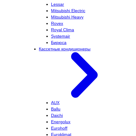
Lessar
Mitsubishi Electric
Mitsubishi Heavy
Rovex
Royal Clima
Systemair
Бирюса
Кассетные кондиционеры
AUX
Ballu
Daichi
Energolux
Eurohoff
Euroklimat