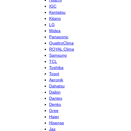
Hitachi
IGC
Kentatsu
Kitano
LG
Midea
Panasonic
QuattroClima
ROYAL Clima
Samsung
TCL
Toshiba
Tosot
Aeronik
Dahatsu
Daikin
Dantex
Denko
Gree
Haier
Hisense
Jax