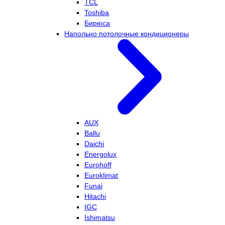
TCL
Toshiba
Бирюса
Напольно потолочные кондиционеры
AUX
Ballu
Daichi
Energolux
Eurohoff
Euroklimat
Funai
Hitachi
IGC
Ishimatsu