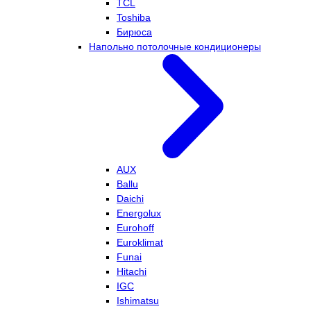
TCL
Toshiba
Бирюса
Напольно потолочные кондиционеры
AUX
Ballu
Daichi
Energolux
Eurohoff
Euroklimat
Funai
Hitachi
IGC
Ishimatsu