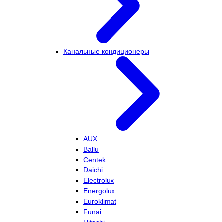
Канальные кондиционеры
AUX
Ballu
Centek
Daichi
Electrolux
Energolux
Euroklimat
Funai