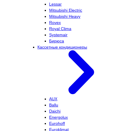
Lessar
Mitsubishi Electric
Mitsubishi Heavy
Rovex
Royal Clima
Systemair
Бирюса
Кассетные кондиционеры
AUX
Ballu
Daichi
Energolux
Eurohoff
Euroklimat