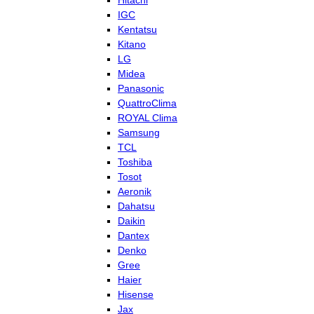
Hitachi
IGC
Kentatsu
Kitano
LG
Midea
Panasonic
QuattroClima
ROYAL Clima
Samsung
TCL
Toshiba
Tosot
Aeronik
Dahatsu
Daikin
Dantex
Denko
Gree
Haier
Hisense
Jax