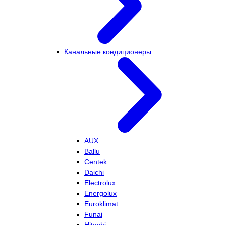
Канальные кондиционеры
AUX
Ballu
Centek
Daichi
Electrolux
Energolux
Euroklimat
Funai