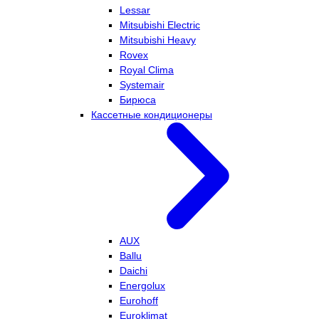
Lessar
Mitsubishi Electric
Mitsubishi Heavy
Rovex
Royal Clima
Systemair
Бирюса
Кассетные кондиционеры
AUX
Ballu
Daichi
Energolux
Eurohoff
Euroklimat