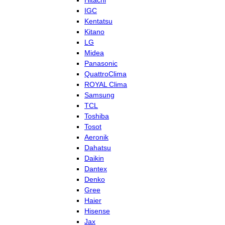
Hitachi
IGC
Kentatsu
Kitano
LG
Midea
Panasonic
QuattroClima
ROYAL Clima
Samsung
TCL
Toshiba
Tosot
Aeronik
Dahatsu
Daikin
Dantex
Denko
Gree
Haier
Hisense
Jax