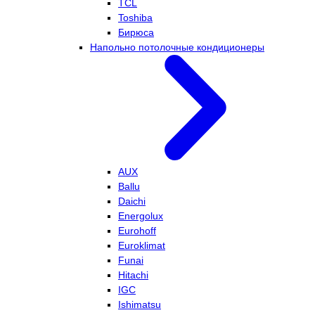
TCL
Toshiba
Бирюса
Напольно потолочные кондиционеры
AUX
Ballu
Daichi
Energolux
Eurohoff
Euroklimat
Funai
Hitachi
IGC
Ishimatsu