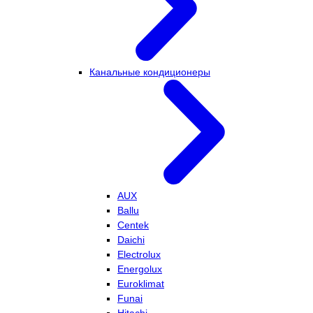
Канальные кондиционеры
AUX
Ballu
Centek
Daichi
Electrolux
Energolux
Euroklimat
Funai