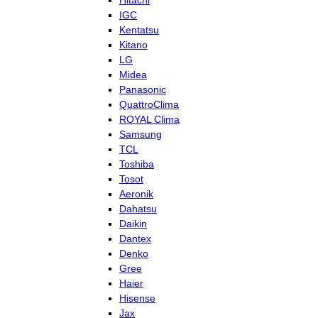
Hitachi
IGC
Kentatsu
Kitano
LG
Midea
Panasonic
QuattroClima
ROYAL Clima
Samsung
TCL
Toshiba
Tosot
Aeronik
Dahatsu
Daikin
Dantex
Denko
Gree
Haier
Hisense
Jax