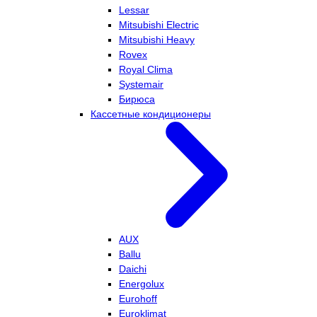
Lessar
Mitsubishi Electric
Mitsubishi Heavy
Rovex
Royal Clima
Systemair
Бирюса
Кассетные кондиционеры
AUX
Ballu
Daichi
Energolux
Eurohoff
Euroklimat