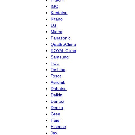
Hitachi
IGC
Kentatsu
Kitano
LG
Midea
Panasonic
QuattroClima
ROYAL Clima
Samsung
TCL
Toshiba
Tosot
Aeronik
Dahatsu
Daikin
Dantex
Denko
Gree
Haier
Hisense
Jax