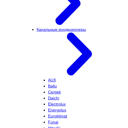
Канальные кондиционеры
AUX
Ballu
Centek
Daichi
Electrolux
Energolux
Euroklimat
Funai