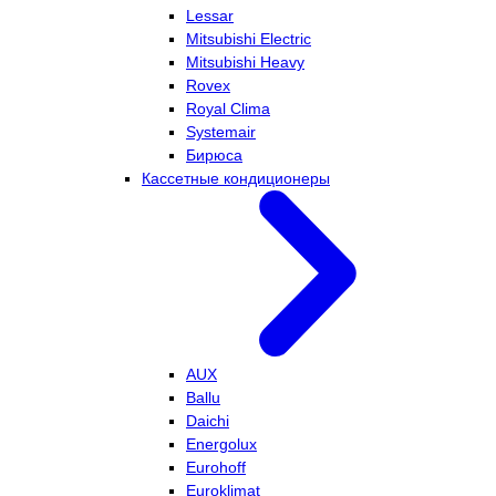
Lessar
Mitsubishi Electric
Mitsubishi Heavy
Rovex
Royal Clima
Systemair
Бирюса
Кассетные кондиционеры
AUX
Ballu
Daichi
Energolux
Eurohoff
Euroklimat