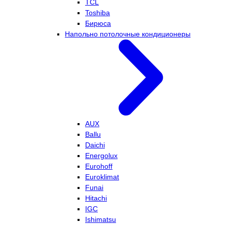
TCL
Toshiba
Бирюса
Напольно потолочные кондиционеры
AUX
Ballu
Daichi
Energolux
Eurohoff
Euroklimat
Funai
Hitachi
IGC
Ishimatsu