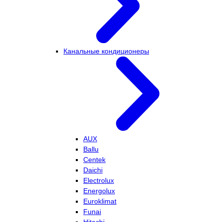
Канальные кондиционеры
AUX
Ballu
Centek
Daichi
Electrolux
Energolux
Euroklimat
Funai