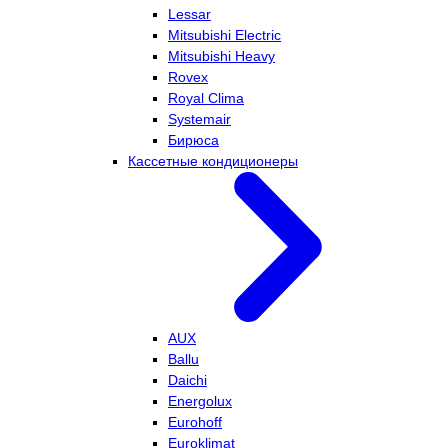
Lessar
Mitsubishi Electric
Mitsubishi Heavy
Rovex
Royal Clima
Systemair
Бирюса
Кассетные кондиционеры
AUX
Ballu
Daichi
Energolux
Eurohoff
Euroklimat