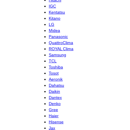
Hitachi
IGC
Kentatsu
Kitano
LG
Midea
Panasonic
QuattroClima
ROYAL Clima
Samsung
TCL
Toshiba
Tosot
Aeronik
Dahatsu
Daikin
Dantex
Denko
Gree
Haier
Hisense
Jax