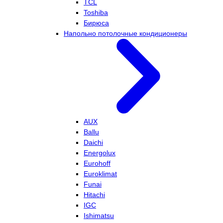
TCL
Toshiba
Бирюса
Напольно потолочные кондиционеры
AUX
Ballu
Daichi
Energolux
Eurohoff
Euroklimat
Funai
Hitachi
IGC
Ishimatsu