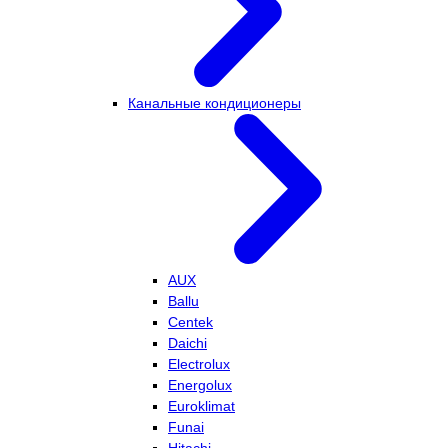
Канальные кондиционеры
AUX
Ballu
Centek
Daichi
Electrolux
Energolux
Euroklimat
Funai