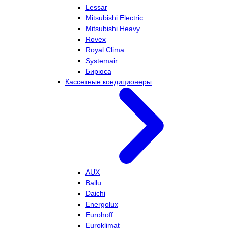
Lessar
Mitsubishi Electric
Mitsubishi Heavy
Rovex
Royal Clima
Systemair
Бирюса
Кассетные кондиционеры
AUX
Ballu
Daichi
Energolux
Eurohoff
Euroklimat