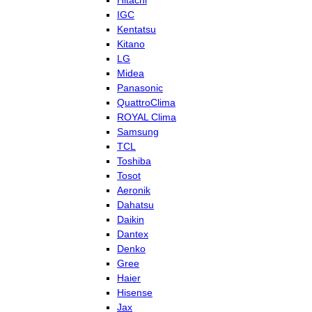
Hitachi
IGC
Kentatsu
Kitano
LG
Midea
Panasonic
QuattroClima
ROYAL Clima
Samsung
TCL
Toshiba
Tosot
Aeronik
Dahatsu
Daikin
Dantex
Denko
Gree
Haier
Hisense
Jax