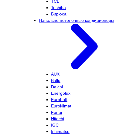
TCL
Toshiba
Бирюса
Напольно потолочные кондиционеры
AUX
Ballu
Daichi
Energolux
Eurohoff
Euroklimat
Funai
Hitachi
IGC
Ishimatsu