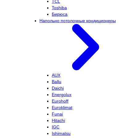
TCL
Toshiba
Бирюса
Напольно потолочные кондиционеры
AUX
Ballu
Daichi
Energolux
Eurohoff
Euroklimat
Funai
Hitachi
IGC
Ishimatsu