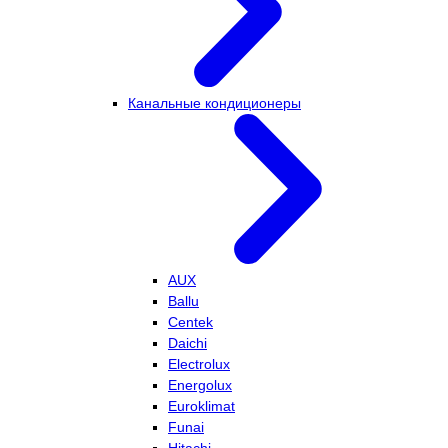
Канальные кондиционеры
AUX
Ballu
Centek
Daichi
Electrolux
Energolux
Euroklimat
Funai