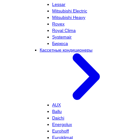
Lessar
Mitsubishi Electric
Mitsubishi Heavy
Rovex
Royal Clima
Systemair
Бирюса
Кассетные кондиционеры
AUX
Ballu
Daichi
Energolux
Eurohoff
Euroklimat