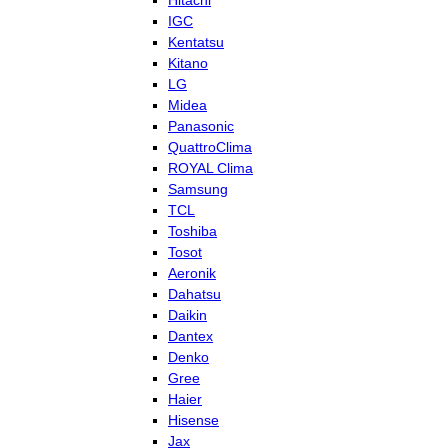
Hitachi
IGC
Kentatsu
Kitano
LG
Midea
Panasonic
QuattroClima
ROYAL Clima
Samsung
TCL
Toshiba
Tosot
Aeronik
Dahatsu
Daikin
Dantex
Denko
Gree
Haier
Hisense
Jax