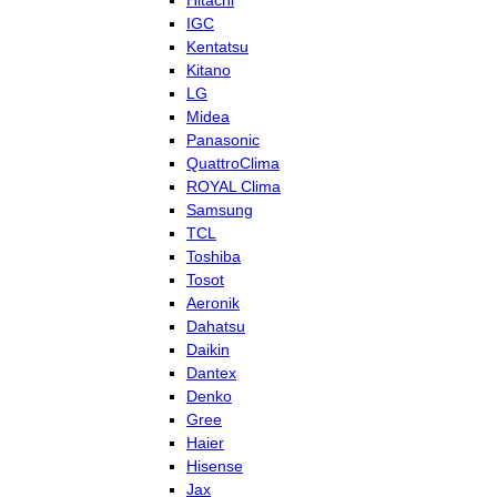
Hitachi
IGC
Kentatsu
Kitano
LG
Midea
Panasonic
QuattroClima
ROYAL Clima
Samsung
TCL
Toshiba
Tosot
Aeronik
Dahatsu
Daikin
Dantex
Denko
Gree
Haier
Hisense
Jax