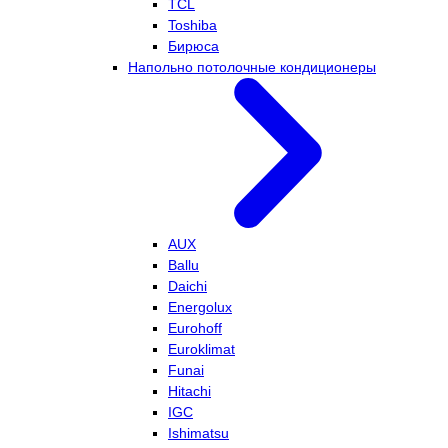
TCL
Toshiba
Бирюса
Напольно потолочные кондиционеры
AUX
Ballu
Daichi
Energolux
Eurohoff
Euroklimat
Funai
Hitachi
IGC
Ishimatsu