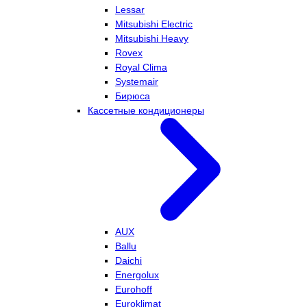
Lessar
Mitsubishi Electric
Mitsubishi Heavy
Rovex
Royal Clima
Systemair
Бирюса
Кассетные кондиционеры
AUX
Ballu
Daichi
Energolux
Eurohoff
Euroklimat