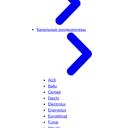
Канальные кондиционеры
AUX
Ballu
Centek
Daichi
Electrolux
Energolux
Euroklimat
Funai